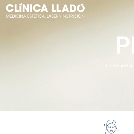
P
Bioremodelaci