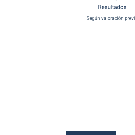
Resultados
Según valoración prev
¿Qué es Profhilo®?
Profhilo® es un
tratamiento estético innovador de biore
para
mejorar la calidad de la piel, combatir la flacidez y rev
aportar volumen
. A diferencia de los rellenos faciales 
tratamiento trabaja desde el interior para
hidratar en profun
producción natural de colágeno y elastina
, dos componentes
la piel firme, elástica y con aspecto joven.