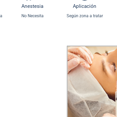
Anestesia
Aplicación
ia
No Necesita
Según zona a tratar
modelación
diseñado
italizar el rostro sin
convencionales, este
didad y estimular la
 clave para mantener