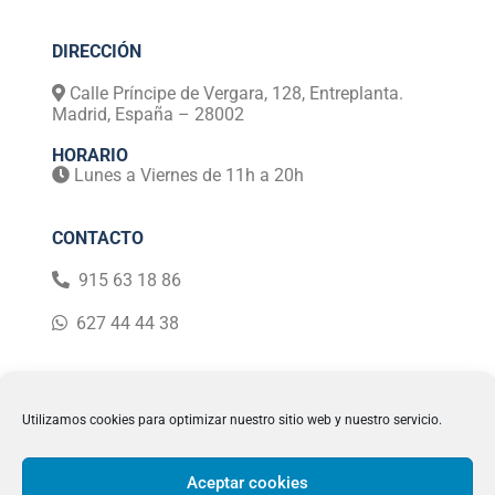
l
a
s
DIRECCIÓN
d
e
Calle Príncipe de Vergara, 128, Entreplanta.
v
Madrid, España – 28002
e
r
HORARIO
i
Lunes a Viernes de 11h a 20h
f
i
c
CONTACTO
a
c
915 63 18 86
i
ó
627 44 44 38
n
*
Utilizamos cookies para optimizar nuestro sitio web y nuestro servicio.
Aceptar cookies