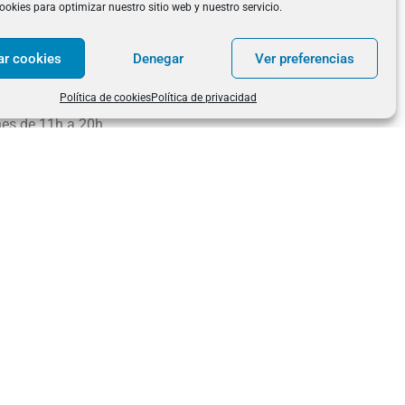
ookies para optimizar nuestro sitio web y nuestro servicio.
CONTACTO
 de Vergara, 128,
915 63 18 86
ar cookies
Denegar
Ver preferencias
drid, España – 28002
627 44 44 38
Política de cookies
Política de privacidad
nes de 11h a 20h