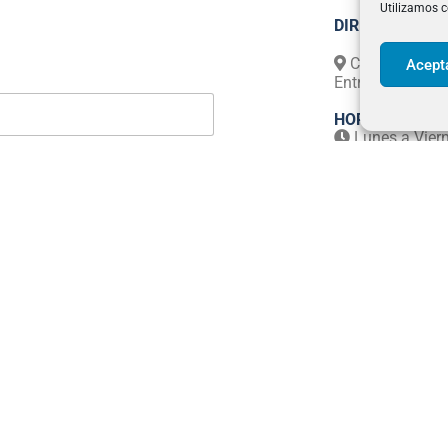
Utilizamos c
DIRECCIÓN
Calle Príncipe
Acept
Entreplanta. Ma
HORARIO
Lunes a Vier