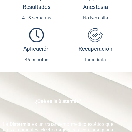
Resultados
Anestesia
4 - 8 semanas
No Necesita
Aplicación
Recuperación
45 minutos
Inmediata
¿Qué es la Diatermia?
La
Diatermia
es un tratamiento medico estético que
utiliza corrientes electromagnéticas con una placa