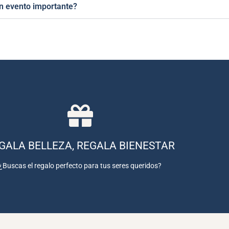
n evento importante?
COMPRAR AHORA
ara cualquier ocasión y pueden ser utilizadas en una amplia gama de tra
GALA BELLEZA, REGALA BIENESTAR
COMPRA TU TARJETA DE REGALO
¿Buscas el regalo perfecto para tus seres queridos?