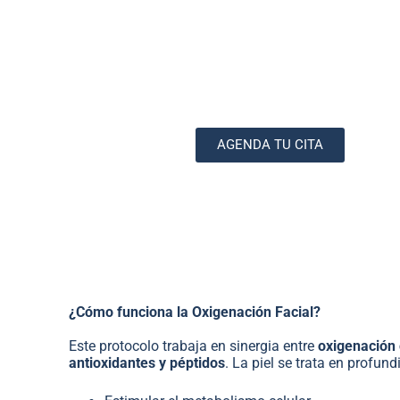
los mecanismos naturales de regeneración de la piel, 
intensa, luminosidad y vitalidad
.
Gracias a este protocolo, la piel queda completamente pr
tratamientos posteriores, maximizando su eficacia.
Ideal para quienes buscan una piel más limpia, oxigenada y 
pieles sensibles y con alteraciones.
AGENDA TU CITA
¿Cómo funciona la Oxigenación Facial?
Este protocolo trabaja en sinergia entre
oxigenación 
antioxidantes y péptidos
. La piel se trata en profun