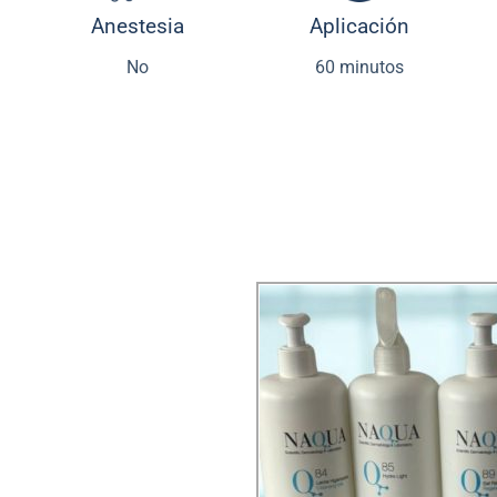
Anestesia
Aplicación
No
60 minutos
mpieza profunda y
tica médica con los
la línea
NAQUA
con
jo peso molecular que
pios activos.
s, sino que reactiva