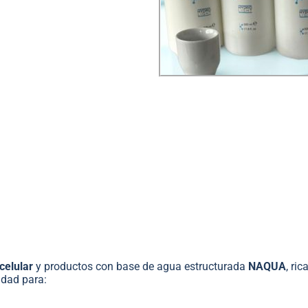
aportando
hidratación
eparada para recibir
radiante y apto para
celular
y productos con base de agua estructurada
NAQUA
, ri
didad para: