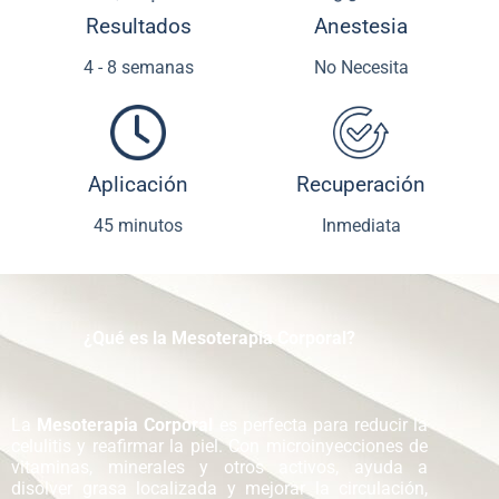
Resultados
Anestesia
4 - 8 semanas
No Necesita
Aplicación
Recuperación
45 minutos
Inmediata
¿Qué es la Mesoterapia Corporal?
La
Mesoterapia Corporal
es perfecta para reducir la
celulitis y reafirmar la piel. Con microinyecciones de
vitaminas, minerales y otros activos, ayuda a
disolver grasa localizada y mejorar la circulación,