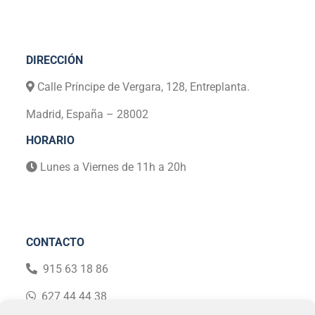
r
ó
n
i
DIRECCIÓN
c
o
Calle Príncipe de Vergara, 128, Entreplanta.
Madrid, España – 28002
HORARIO
Lunes a Viernes de 11h a 20h
CONTACTO
915 63 18 86
627 44 44 38