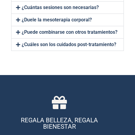
¿Cuántas sesiones son necesarias?
¿Duele la mesoterapia corporal?
¿Puede combinarse con otros tratamientos?
¿Cuáles son los cuidados post-tratamiento?
COMPRAR AHORA
gama de tratamientos.
REGALA BELLEZA, REGALA
ocasión y pueden ser utilizadas en una amplia
Nuestras tarjetas son ideales para cualquier
BIENESTAR