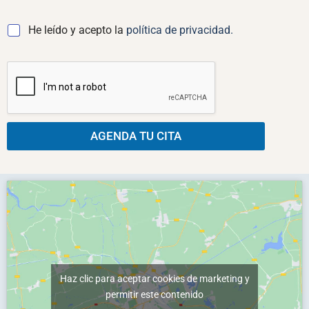
l
e
e
n
C
He leído y acepto la
política de privacidad.
c
t
a
t
a
s
r
r
i
ó
i
l
n
o
l
i
s
a
c
*
s
o
d
AGENDA TU CITA
*
e
v
e
r
i
f
i
c
a
c
i
Haz clic para aceptar cookies de marketing y
ó
permitir este contenido
n