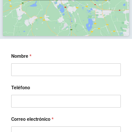
*
Nombre
*
Teléfono
Correo electrónico
*