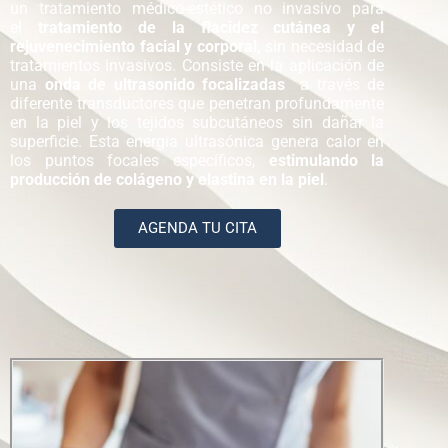
un tratamiento médico-estético no invasivo para
el
tratamiento de la flacidez cutánea y el
rejuvenecimiento facial y corporal,
sin necesidad de
tratamientos invasivos. Consiste en la aplicación de
una
onda de ultrasonido focalizadas
a través de
diferente transductores que penetran profundamente
en la piel y los tejidos subcutáneos sin dañar la
superficie. Esta energía ultrasónica genera calor en
los puntos focales específicos,
estimulando la
producción de colágeno y elastina en la piel
.
AGENDA TU CITA