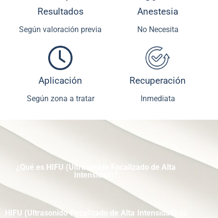
Resultados
Anestesia
Según valoración previa
No Necesita
Aplicación
Recuperación
Según zona a tratar
Inmediata
¿Qué es
HIFU (Ultrasonido Focalizado de Alta
Intensidad)
?
HIFU (Ultrasonido Focalizado de Alta Intensidad)
es