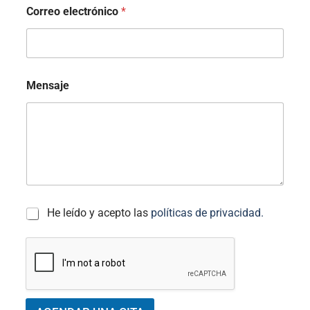
Correo electrónico
*
Mensaje
*
A
He leído y acepto las
políticas de privacidad.
*
C
E
P
T
A
C
I