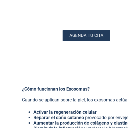
Estos poderosos mensajeros celulares estimulan la regenera
tejidos, mejoran la textura de la piel, y combaten los sign
desde el interior.
AGENDA TU CITA
¿Cómo funcionan los Exosomas?
Cuando se aplican sobre la piel, los exosomas actúa
Activar la regeneración celular
Reparar el daño cutáneo
provocado por envejec
Aumentar la producción de colágeno y elastin