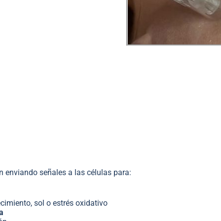
ción y reparación de
os de envejecimiento
n enviando señales a las células para:
imiento, sol o estrés oxidativo
a