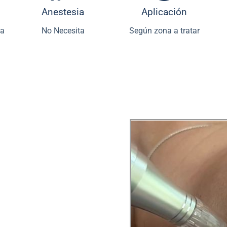
Anestesia
Aplicación
ia
No Necesita
Según zona a tratar
s que actúan como
 y material genético.
exosomas se utilizan
ación de los tejidos
,
ces para rejuvenecer
icatrices o manchas. Al
 ideales para quienes