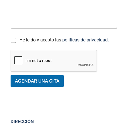
A
He leído y acepto las
políticas de privacidad.
C
E
P
T
A
C
I
AGENDAR UNA CITA
Ó
N
*
DIRECCIÓN