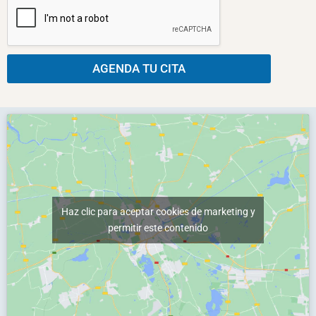
ó
i
l
n
o
l
i
s
a
c
*
s
o
d
AGENDA TU CITA
*
e
v
e
r
i
f
i
c
a
c
Haz clic para aceptar cookies de marketing y
i
ó
permitir este contenido
n
*