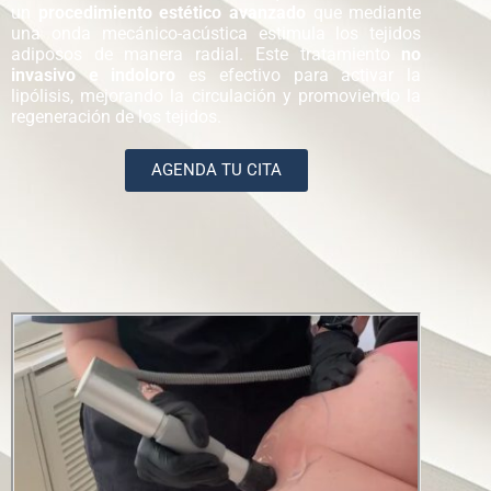
un
procedimiento estético avanzado
que mediante
una onda mecánico-acústica estimula los tejidos
adiposos de manera radial. Este tratamiento
no
invasivo e indoloro
es efectivo para activar la
lipólisis, mejorando la circulación y promoviendo la
regeneración de los tejidos.
AGENDA TU CITA