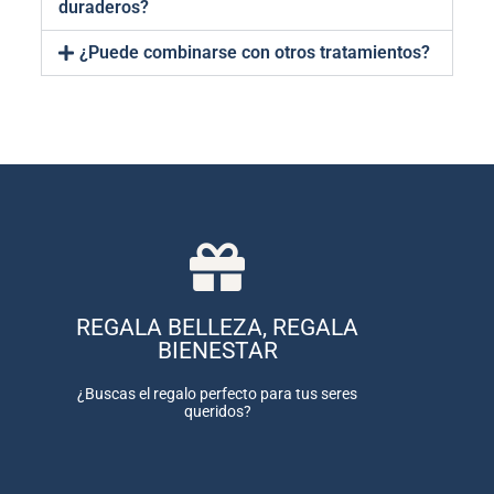
duraderos?
¿Puede combinarse con otros tratamientos?
COMPRAR AHORA
gama de tratamientos.
REGALA BELLEZA, REGALA
ocasión y pueden ser utilizadas en una amplia
BIENESTAR
Nuestras tarjetas son ideales para cualquier
REGALO
¿Buscas el regalo perfecto para tus seres
COMPRA TU TARJETA DE
queridos?