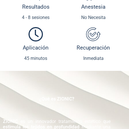
Resultados
Anestesia
4 - 8 sesiones
No Necesita
Aplicación
Recuperación
45 minutos
Inmediata
¿Qué es ZIONIC?
ZIONIC
es un innovador tratamiento estético que
estimula los tejidos en profundidad
mediante una