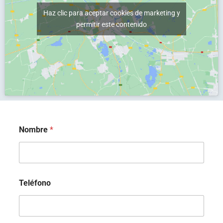
c
i
Haz clic para aceptar cookies de marketing y
ó
permitir este contenido
n
*
Nombre
*
Teléfono