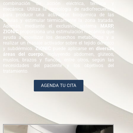
combinación de acción eléctrica, térmica y
mecánica. Utiliza la tecnología de radiofrecuencia
para producir una activación bioquímica de las
células y estimular térmicamente la zona tratada.
Además, mediante el exclusivo sistema
MARP,
ZIONIC
proporciona una estimulación mecánica que
ayuda a movilizar los desechos metabólicos y a
realizar un masaje activador sobre el tejido dérmico
y subdérmico.
ZIONIC
puede aplicarse en
diversas
áreas del cuerpo
, incluyendo abdomen, glúteos,
muslos, brazos y flancos, entre otros, según las
necesidades del paciente y los objetivos del
tratamiento.
AGENDA TU CITA