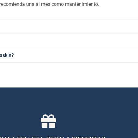
Se recomienda una al mes como mantenimiento.
raskin?
COMPRAR AHORA
ara cualquier ocasión y pueden ser utilizadas en una amplia gama de tra