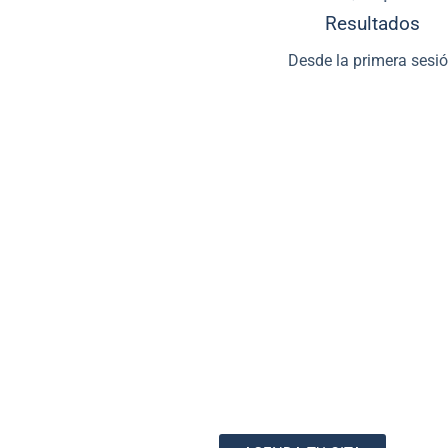
Resultados
Desde la primera sesi
¿Qué es Hydraskin?
El
Hydraskin
es un tratamiento facial que mediante la 
principios activos combina
limpieza, exfoliación, extracció
piel
. Este procedimiento es suave, no invasivo y prop
inmediatos y visibles. Es ideal para personas que
desean mej
la salud de su piel
, reducir imperfecciones como poros dila
manchas, y obtener una tez más radiante y rejuvenecida.