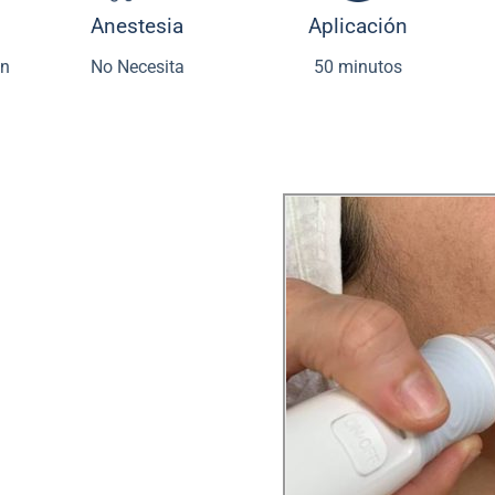
Anestesia
Aplicación
ón
No Necesita
50 minutos
succión con agua y
n e hidratación de la
orciona resultados
orar la apariencia y
tados, líneas finas y